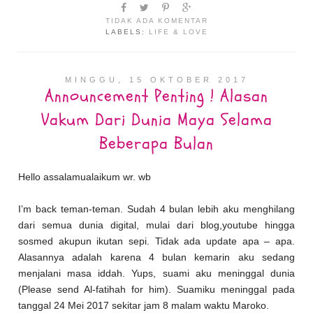
TIDAK ADA KOMENTAR
LABELS:
LIFE & LOVE
MINGGU, 15 OKTOBER 2017
Announcement Penting ! Alasan
Vakum Dari Dunia Maya Selama
Beberapa Bulan
Hello assalamualaikum wr. wb
I’m back teman-teman. Sudah 4 bulan lebih aku menghilang
dari semua dunia digital, mulai dari blog,youtube hingga
sosmed akupun ikutan sepi. Tidak ada update apa – apa.
Alasannya adalah karena 4 bulan kemarin aku sedang
menjalani masa iddah. Yups, suami aku meninggal dunia
(Please send Al-fatihah for him). Suamiku meninggal pada
tanggal 24 Mei 2017 sekitar jam 8 malam waktu Maroko.