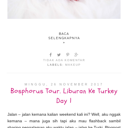
BACA
SELENGKAPNYA
»
TIDAK ADA KOMENTAR
LABELS:
MAKEUP
MINGGU, 26 NOVEMBER 2017
Bosphorus Tour. Liburan Ke Turkey
Day 1
Jalan – jalan kemana kalian weekend kali ini? Well, aku nggak
kemana – mana juga sih tapi aku mau flashback sambil
sharing pengalaman aku waktu jalan – jalan ke Turki. Blogpost