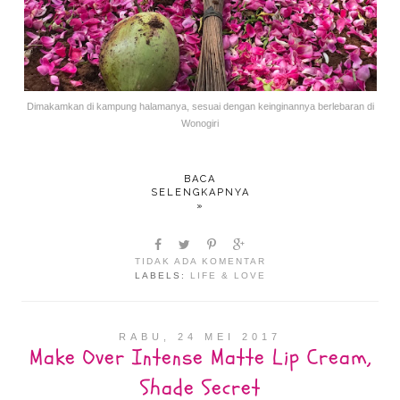
Dimakamkan di kampung halamanya, sesuai dengan keinginannya berlebaran di
Wonogiri
BACA
SELENGKAPNYA
»
TIDAK ADA KOMENTAR
LABELS:
LIFE & LOVE
RABU, 24 MEI 2017
Make Over Intense Matte Lip Cream,
Shade Secret