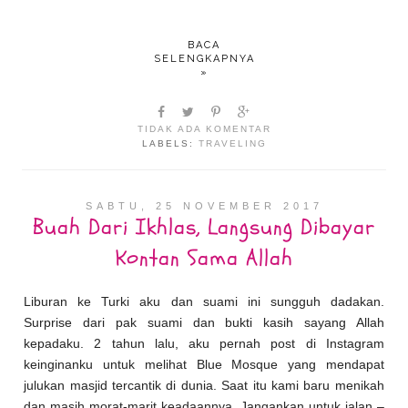
BACA
SELENGKAPNYA
»
TIDAK ADA KOMENTAR
LABELS:
TRAVELING
SABTU, 25 NOVEMBER 2017
Buah Dari Ikhlas, Langsung Dibayar
Kontan Sama Allah
Liburan ke Turki aku dan suami ini sungguh dadakan.
Surprise dari pak suami dan bukti kasih sayang Allah
kepadaku. 2 tahun lalu, aku pernah post di Instagram
keinginanku untuk melihat Blue Mosque yang mendapat
julukan masjid tercantik di dunia. Saat itu kami baru menikah
dan masih morat-marit keadaannya. Jangankan untuk jalan –