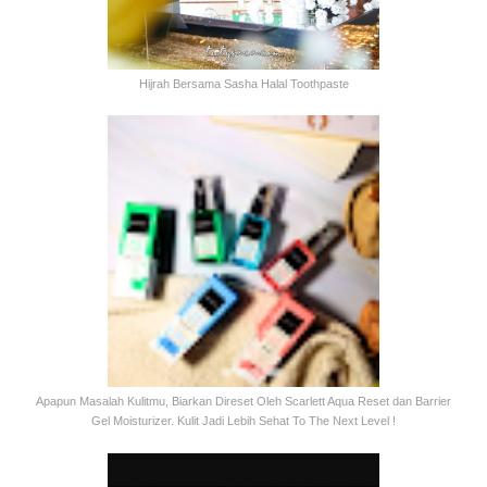
Hijrah Bersama Sasha Halal Toothpaste
Apapun Masalah Kulitmu, Biarkan Direset Oleh Scarlett Aqua Reset dan Barrier
Gel Moisturizer. Kulit Jadi Lebih Sehat To The Next Level !