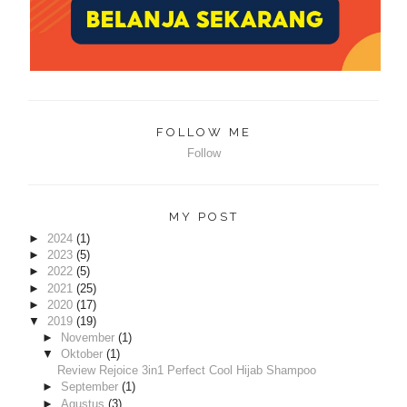
FOLLOW ME
Follow
MY POST
►
2024
(1)
►
2023
(5)
►
2022
(5)
►
2021
(25)
►
2020
(17)
▼
2019
(19)
►
November
(1)
▼
Oktober
(1)
Review Rejoice 3in1 Perfect Cool Hijab Shampoo
►
September
(1)
►
Agustus
(3)