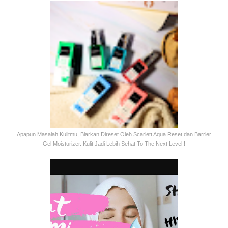
Apapun Masalah Kulitmu, Biarkan Direset Oleh Scarlett Aqua Reset dan Barrier
Gel Moisturizer. Kulit Jadi Lebih Sehat To The Next Level !