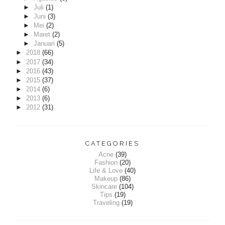
►
Juli
(1)
►
Juni
(3)
►
Mei
(2)
►
Maret
(2)
►
Januari
(5)
►
2018
(66)
►
2017
(34)
►
2016
(43)
►
2015
(37)
►
2014
(6)
►
2013
(6)
►
2012
(31)
CATEGORIES
Acne
(39)
Fashion
(20)
Life & Love
(40)
Makeup
(86)
Skincare
(104)
Tips
(19)
Traveling
(19)