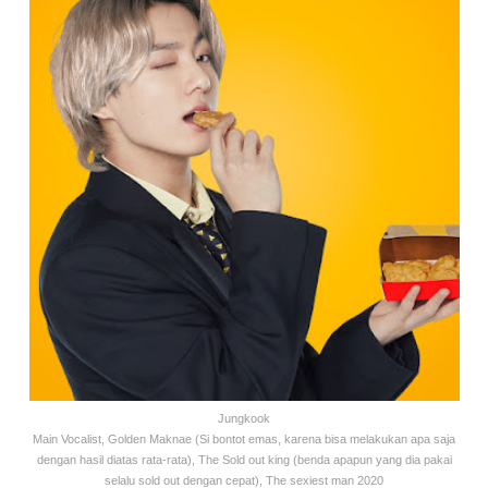
Jungkook
Main Vocalist, Golden Maknae (Si bontot emas, karena bisa melakukan apa saja
dengan hasil diatas rata-rata), The Sold out king (benda apapun yang dia pakai
selalu sold out dengan cepat), The sexiest man 2020