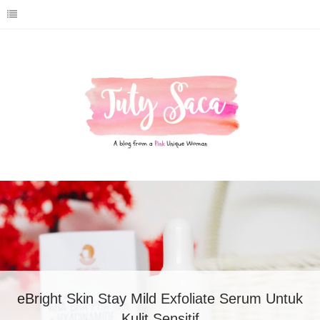
Review eBright Skin Bio Hydro Booster
Moisture