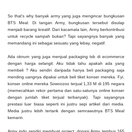
So that's why banyak army yang juga mengincar bungkusan
BTS Meal. Di tangan Army, bungkusan tersebut disulap
menjadi barang kreatif. Dari kacamata lain, Army berkontribusi
untuk recycle sampah bukan? Tapi sayangnya banyak yang
memandang ini sebagai sesuatu yang lebay, negatif.
Ada oknum yang juga menjual packaging tsb di ecommerce
dengan harga selangit. Aku tidak tahu apakah ada yang
membeli ? Aku sendiri daripada hanya beli packaging saja
mending uangnya dipakai untuk beli tiket konser mereka. Fyi,
konser online mereka Sowoozoo terjual 1,33 M di 195 negara
(memecahkan rekor pertama dan satu-satunya online konser
dengan jumlah tiket terjual terbanyak). Tapi sayangnya
prestasi luar biasa seperti ini justru sepi artikel dari media.
Media justru lebih tertarik dengan semrawutnya BTS Meal
kemarin.
Army indo sendiri membuat project, donasi Army tembus 165