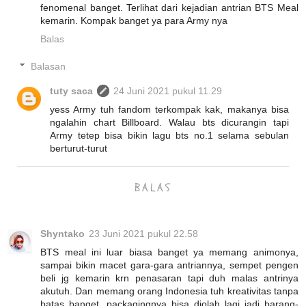
fenomenal banget. Terlihat dari kejadian antrian BTS Meal
kemarin. Kompak banget ya para Army nya
Balas
Balasan
tuty saca
24 Juni 2021 pukul 11.29
yess Army tuh fandom terkompak kak, makanya bisa
ngalahin chart Billboard. Walau bts dicurangin tapi
Army tetep bisa bikin lagu bts no.1 selama sebulan
berturut-turut
BALAS
Shyntako
23 Juni 2021 pukul 22.58
BTS meal ini luar biasa banget ya memang animonya,
sampai bikin macet gara-gara antriannya, sempet pengen
beli jg kemarin krn penasaran tapi duh malas antrinya
akutuh. Dan memang orang Indonesia tuh kreativitas tanpa
batas banget, packagingnya bisa diolah lagi jadi barang-