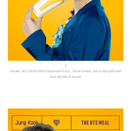
V
Vocalis, No.1 World Most Handsome Face , Vocal Genius, Idol of idol (jadi tolak
ukur idol lain di Korea)