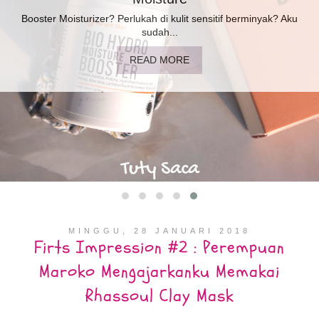
Booster Moisturizer? Perlukah di kulit sensitif berminyak? Aku
sudah...
READ MORE
MINGGU, 28 JANUARI 2018
Firts Impression #2 : Perempuan
Maroko Mengajarkanku Memakai
Rhassoul Clay Mask