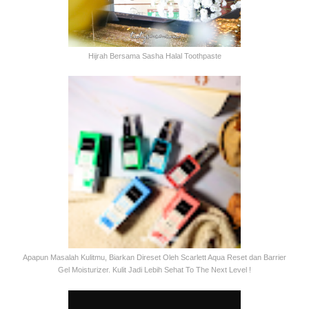
Hijrah Bersama Sasha Halal Toothpaste
Apapun Masalah Kulitmu, Biarkan Direset Oleh Scarlett Aqua Reset dan Barrier
Gel Moisturizer. Kulit Jadi Lebih Sehat To The Next Level !