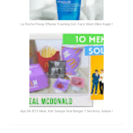
La Roche Posay Effaclar Foaming Gel. Face Wash Bikin Kaget !
Apa Sih BTS Meal, Kok Sampai Viral Banget ? Sini Army Jelasin !