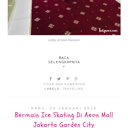
Lobby di hotel Marinem
BACA
SELENGKAPNYA
»
TIDAK ADA KOMENTAR
LABELS:
TRAVELING
RABU, 24 JANUARI 2018
Bermain Ice Skating Di Aeon Mall
Jakarta Garden City