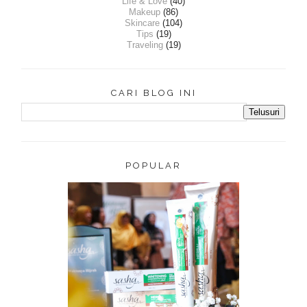
Life & Love
(40)
Makeup
(86)
Skincare
(104)
Tips
(19)
Traveling
(19)
CARI BLOG INI
POPULAR