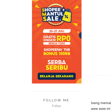
FOLLOW ME
Iseng memaka
Follow
aww aww ini 