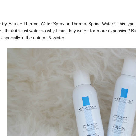
 try Eau de Thermal Water Spray or Thermal Spring Water? This type of 
e I think it’s just water so why I must buy water for more expensive? But I
it especially in the autumn & winter.