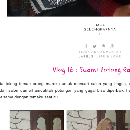
BACA
SELENGKAPNYA
»
TIDAK ADA KOMENTAR
LABELS:
LIFE & LOVE
Vlog 16 : Suami Potong 
ta tolong teman orang maroko untuk mencari salon yang bagus, 
ndah salon dan alhamdulillah potongan yang gagal bisa diperbaiki
at sama dengan temaku saat itu.