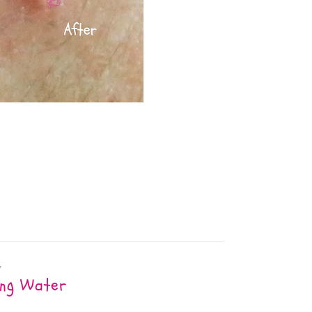
7
ing Water