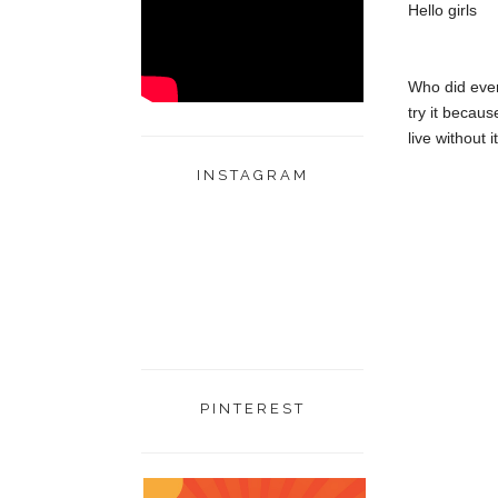
Hello girls
Who did ever
try it becaus
live without 
INSTAGRAM
PINTEREST