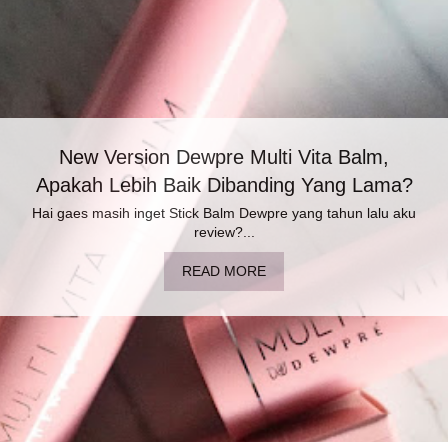
eBright Skin Stay Mild Exfoliate Serum Untuk
Kulit Sensitif
Siapa pemilik kulit sensitive yang takut untuk exfoliate? Aku !!!
Yes...
READ MORE