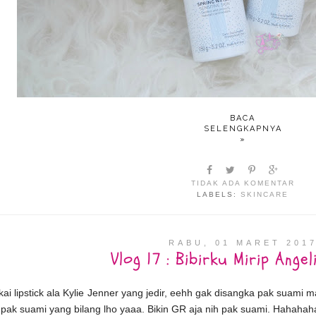
BACA
SELENGKAPNYA
»
TIDAK ADA KOMENTAR
LABELS:
SKINCARE
RABU, 01 MARET 201
Vlog 17 : Bibirku Mirip Angel
i lipstick ala Kylie Jenner yang jedir, eehh gak disangka pak suami ma
pak suami yang bilang lho yaaa. Bikin GR aja nih pak suami. Hahahaha