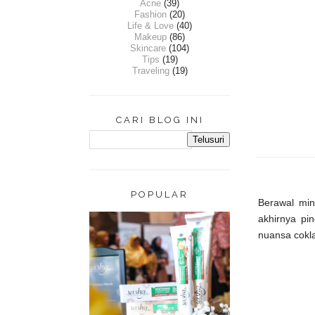
Acne
(39)
Fashion
(20)
Life & Love
(40)
Makeup
(86)
Skincare
(104)
Tips
(19)
Traveling
(19)
CARI BLOG INI
POPULAR
Berawal min
akhirnya pi
nuansa cokl