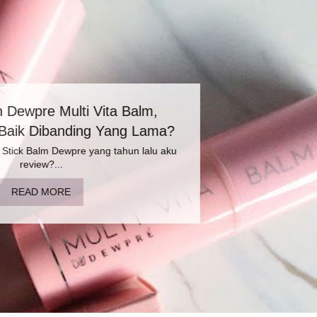
eBright Skin Stay Mild Exfoliate Serum Untuk
Kulit Sensitif
Siapa pemilik kulit sensitive yang takut untuk exfoliate? Aku !!!
Yes...
READ MORE