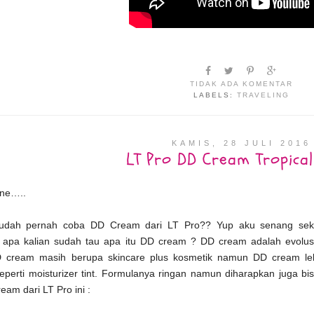
TIDAK ADA KOMENTAR
LABELS:
TRAVELING
KAMIS, 28 JULI 2016
LT Pro DD Cream Tropical
one…..
udah pernah coba DD Cream dari LT Pro?? Yup aku senang seka
apa kalian sudah tau apa itu DD cream ? DD cream adalah evolusi
D cream masih berupa skincare plus kosmetik namun DD cream le
perti moisturizer tint. Formulanya ringan namun diharapkan juga bi
am dari LT Pro ini :