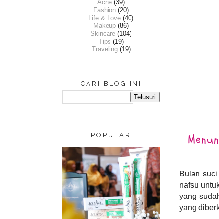
Acne
(39)
Fashion
(20)
Life & Love
(40)
Makeup
(86)
Skincare
(104)
Tips
(19)
Traveling
(19)
CARI BLOG INI
Menun
POPULAR
Bulan suci
nafsu untu
yang sudah
yang diber