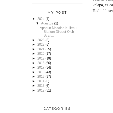
kelapa, es c
Haduuhh semu
MY POST
▼
2024
(1)
▼
Agustus
(1)
Apapun Masalah Kulitmu,
Biarkan Direset Oleh
Scarl...
►
2023
(5)
►
2022
(5)
►
2021
(25)
►
2020
(17)
►
2019
(19)
►
2018
(66)
►
2017
(34)
►
2016
(43)
►
2015
(37)
►
2014
(6)
►
2013
(6)
►
2012
(31)
CATEGORIES