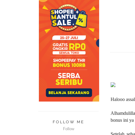
Halooo assa
Alhamdulilla
bonus ini ya 
FOLLOW ME
Follow
Setelah seh