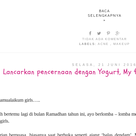
BACA
SELENGKAPNYA
»
TIDAK ADA KOMENTAR
LABELS:
ACNE
,
MAKEUP
SELASA, 21 JUNI 201
Lancarkan pencernaan dengan Yogurt, My f
lamualaikum girls…..
h bertemu lagi di bulan Ramadhan tahun ini, ayo berlomba – lomba m
girls.
arian berpuasa, biasanya saat berbuka seperti ajang ‘balas dendam