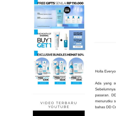
Holla Every
Ada yang s
Sebelumnya 
pasaran. D
menurutku se
VIDEO TERBARU
bahas DD Cre
YOUTUBE