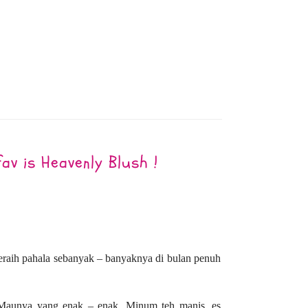
6
av is Heavenly Blush !
eraih pahala sebanyak – banyaknya di bulan penuh
’. Maunya yang enak – enak. Minum teh manis, es