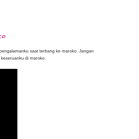
co
gi pengalamanku saat terbang ke maroko. Jangan
 keseruanku di maroko.