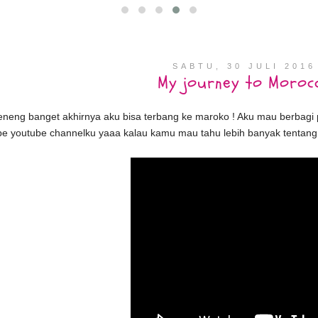
SABTU, 30 JULI 2016
My journey to Moroc
 seneng banget akhirnya aku bisa terbang ke maroko ! Aku mau berba
ibe youtube channelku yaaa kalau kamu mau tahu lebih banyak tentang